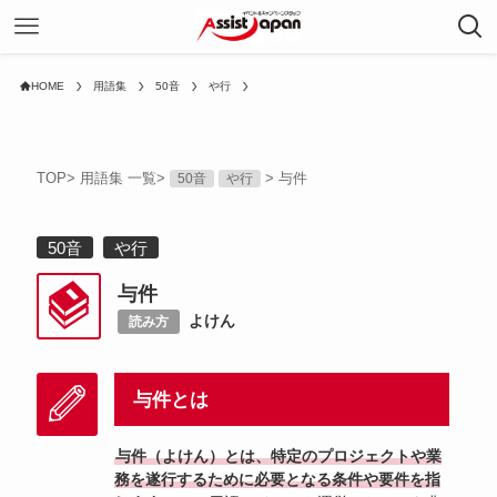
HOME
用語集
50音
や行
TOP
>
用語集 一覧
>
>
与件
50音
や行
50音
や行
与件
よけん
読み方
与件とは
与件（よけん）とは、特定のプロジェクトや業
務を遂行するために必要となる条件や要件を指