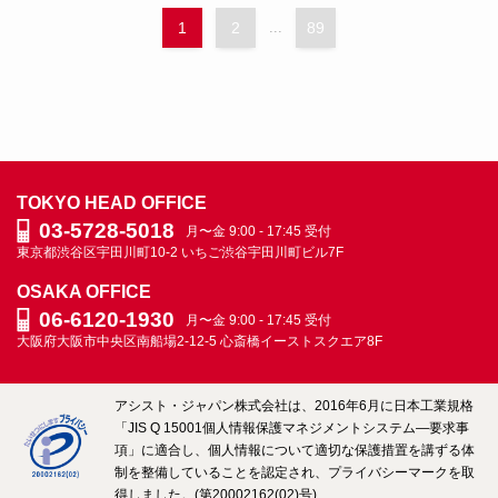
1
2
...
89
TOKYO HEAD OFFICE
03-5728-5018
月〜金 9:00 - 17:45 受付
東京都渋谷区宇田川町10-2
いちご渋谷宇田川町ビル7F
OSAKA OFFICE
06-6120-1930
月〜金 9:00 - 17:45 受付
大阪府大阪市中央区南船場2-12-5
心斎橋イーストスクエア8F
アシスト・ジャパン株式会社は、2016年6月に日本工業規格
「JIS Q 15001個人情報保護マネジメントシステム―要求事
項」に適合し、個人情報について適切な保護措置を講ずる体
制を整備していることを認定され、プライバシーマークを取
得しました。(第20002162(02)号)