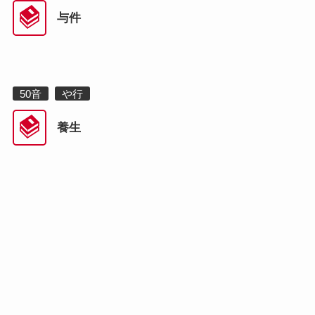
50音
与件
あ行(23)
か行(31)
さ行(21)
50音
や行
た行(15)
な行(2)
は行(14)
養生
ま行(9)
や行(2)
ら行(4)
わ行(2)
A-Z
ABCD(1)
IJKL(2)
MNOP(1)
QRST(3)