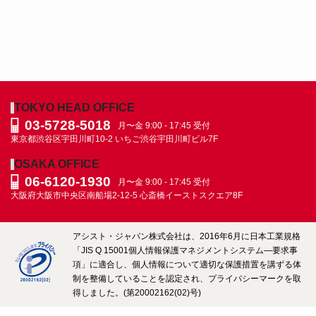
TOKYO HEAD OFFICE
03-5728-5018
月〜金 9:00 - 17:45 受付
東京都渋谷区宇田川町10-2
いちご渋谷宇田川町ビル7F
OSAKA OFFICE
06-6120-1930
月〜金 9:00 - 17:45 受付
大阪府大阪市中央区南船場2-12-5
心斎橋イーストスクエア8F
アシスト・ジャパン株式会社は、2016年6月に日本工業規格
「JIS Q 15001個人情報保護マネジメントシステム―要求事
項」に適合し、個人情報について適切な保護措置を講ずる体
制を整備していることを認定され、プライバシーマークを取
得しました。(第20002162(02)号)