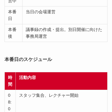
営中
本番
当日の会場運営
日
本番
議事録の作成・提出。別日開催に向けた
後
事務局運営
本番日のスケジュール
時
活動内容
間
0
スタッフ集合、レクチャー開始
8:
0