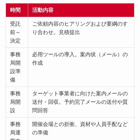
時間
活動内容
受託
ご依頼内容のヒアリングおよび要綱のす
前～
り合わせ。見積提出
決定
事務
必用ツールの導入。案内状（メール）の
局開
作成
設準
備
事務
ターゲット事業者に向けた案内メールの
局開
送付・回収。予約完了メールの送付や質
設
問回答
事務
開催会場との折衝、資材や人員手配など
局運
の準備