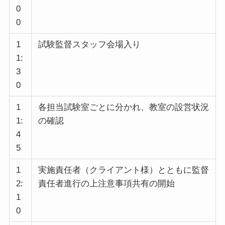
0
0
1
試験監督スタッフ会場入り
1:
3
0
1
各担当試験室ごとに分かれ、教室の設営状況
1:
の確認
4
5
1
実施責任者（クライアント様）とともに監督
2:
責任者進行の上注意事項共有の開始
1
0