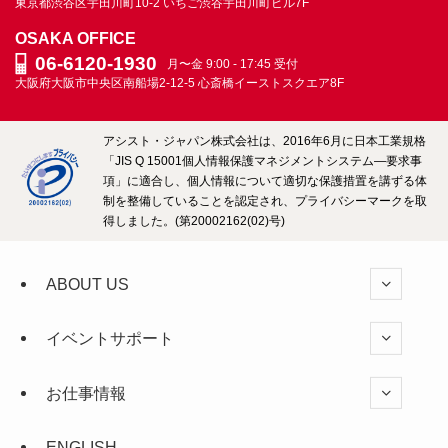
東京都渋谷区宇田川町10-2
いちご渋谷宇田川町ビル7F
OSAKA OFFICE
06-6120-1930
月〜金 9:00 - 17:45 受付
大阪府大阪市中央区南船場2-12-5
心斎橋イーストスクエア8F
アシスト・ジャパン株式会社は、2016年6月に日本工業規格
「JIS Q 15001個人情報保護マネジメントシステム―要求事
項」に適合し、個人情報について適切な保護措置を講ずる体
制を整備していることを認定され、プライバシーマークを取
得しました。(第20002162(02)号)
ABOUT US
イベントサポート
お仕事情報
ENGLISH