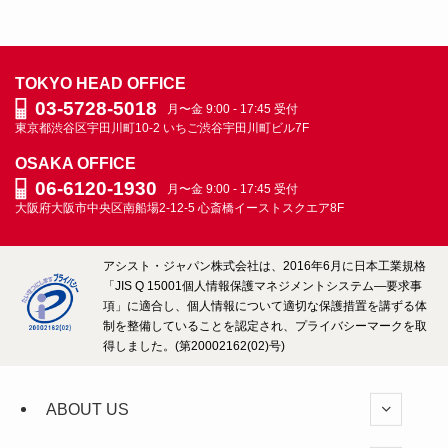
員
ブ
ロ
TOKYO HEAD OFFICE
グ
03-5728-5018
月〜金 9:00 - 17:45 受付
ARCHIVE
東京都渋谷区宇田川町10-2
いちご渋谷宇田川町ビル7F
OSAKA OFFICE
06-6120-1930
月〜金 9:00 - 17:45 受付
大阪府大阪市中央区南船場2-12-5
心斎橋イーストスクエア8F
アシスト・ジャパン株式会社は、2016年6月に日本工業規格
「JIS Q 15001個人情報保護マネジメントシステム―要求事
項」に適合し、個人情報について適切な保護措置を講ずる体
制を整備していることを認定され、プライバシーマークを取
得しました。(第20002162(02)号)
ABOUT US