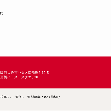
ARCHIVE
いた
阪府大阪市中央区南船場2-12-5
心斎橋イーストスクエア8F
ム―要求事項」に適合し、個人情報について適切な