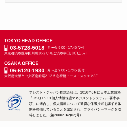
表
＆
社
員
ブ
ロ
TOKYO HEAD OFFICE
グ
03-5728-5018
月〜金 9:00 - 17:45 受付
ARCHIVE
東京都渋谷区宇田川町10-2
いちご渋谷宇田川町ビル7F
OSAKA OFFICE
06-6120-1930
月〜金 9:00 - 17:45 受付
大阪府大阪市中央区南船場2-12-5
心斎橋イーストスクエア8F
アシスト・ジャパン株式会社は、2016年6月に日本工業規格
「JIS Q 15001個人情報保護マネジメントシステム―要求事
項」に適合し、個人情報について適切な保護措置を講ずる体
制を整備していることを認定され、プライバシーマークを取
得しました。(第20002162(02)号)