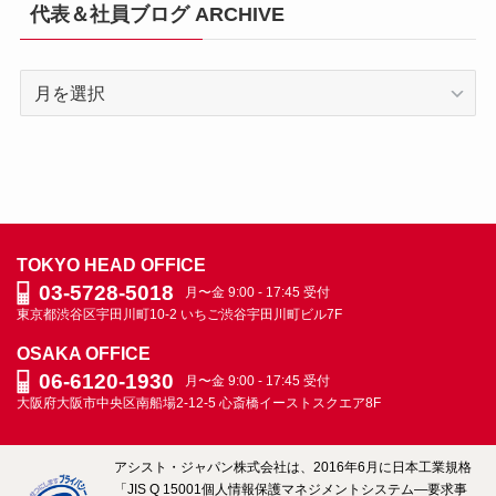
代表＆社員ブログ ARCHIVE
代
表
＆
社
員
ブ
ロ
TOKYO HEAD OFFICE
グ
03-5728-5018
月〜金 9:00 - 17:45 受付
ARCHIVE
東京都渋谷区宇田川町10-2
いちご渋谷宇田川町ビル7F
OSAKA OFFICE
06-6120-1930
月〜金 9:00 - 17:45 受付
大阪府大阪市中央区南船場2-12-5
心斎橋イーストスクエア8F
アシスト・ジャパン株式会社は、2016年6月に日本工業規格
「JIS Q 15001個人情報保護マネジメントシステム―要求事