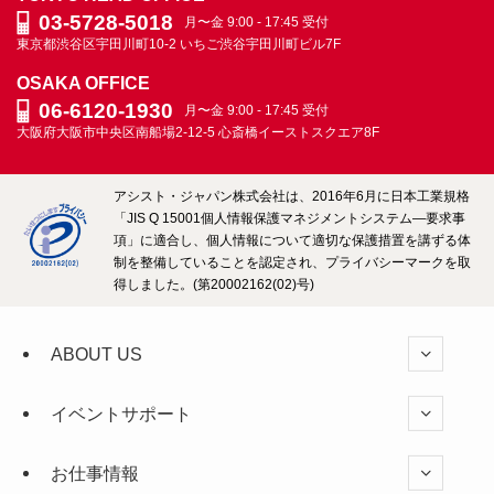
グ
03-5728-5018
月〜金 9:00 - 17:45 受付
ARCHIVE
東京都渋谷区宇田川町10-2
いちご渋谷宇田川町ビル7F
OSAKA OFFICE
06-6120-1930
月〜金 9:00 - 17:45 受付
大阪府大阪市中央区南船場2-12-5
心斎橋イーストスクエア8F
アシスト・ジャパン株式会社は、2016年6月に日本工業規格
「JIS Q 15001個人情報保護マネジメントシステム―要求事
項」に適合し、個人情報について適切な保護措置を講ずる体
制を整備していることを認定され、プライバシーマークを取
得しました。(第20002162(02)号)
ABOUT US
イベントサポート
お仕事情報