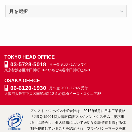
代
表
＆
社
員
ブ
ロ
TOKYO HEAD OFFICE
グ
03-5728-5018
月〜金 9:00 - 17:45 受付
ARCHIVE
東京都渋谷区宇田川町10-2
いちご渋谷宇田川町ビル7F
OSAKA OFFICE
06-6120-1930
月〜金 9:00 - 17:45 受付
大阪府大阪市中央区南船場2-12-5
心斎橋イーストスクエア8F
アシスト・ジャパン株式会社は、2016年6月に日本工業規格
「JIS Q 15001個人情報保護マネジメントシステム―要求事
項」に適合し、個人情報について適切な保護措置を講ずる体
制を整備していることを認定され、プライバシーマークを取