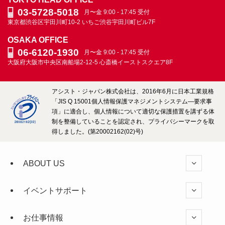
グ
03-5728-5018
月〜金 9:00 - 17:45 受付
ARCHIVE
東京都渋谷区宇田川町10-2
いちご渋谷宇田川町ビル7F
OSAKA OFFICE
06-6120-1930
月〜金 9:00 - 17:45 受付
大阪府大阪市中央区南船場2-12-5
心斎橋イーストスクエア8F
アシスト・ジャパン株式会社は、2016年6月に日本工業規格
「JIS Q 15001個人情報保護マネジメントシステム―要求事
項」に適合し、個人情報について適切な保護措置を講ずる体
制を整備していることを認定され、プライバシーマークを取
得しました。(第20002162(02)号)
ABOUT US
イベントサポート
お仕事情報