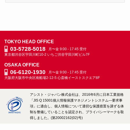
表
＆
社
員
ブ
ロ
TOKYO HEAD OFFICE
グ
03-5728-5018
月〜金 9:00 - 17:45 受付
ARCHIVE
東京都渋谷区宇田川町10-2
いちご渋谷宇田川町ビル7F
OSAKA OFFICE
06-6120-1930
月〜金 9:00 - 17:45 受付
大阪府大阪市中央区南船場2-12-5
心斎橋イーストスクエア8F
アシスト・ジャパン株式会社は、2016年6月に日本工業規格
「JIS Q 15001個人情報保護マネジメントシステム―要求事
項」に適合し、個人情報について適切な保護措置を講ずる体
制を整備していることを認定され、プライバシーマークを取
得しました。(第20002162(02)号)