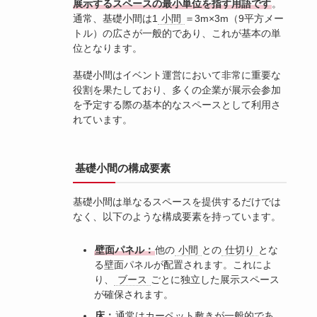
展示するスペースの最小単位を指す用語です
。
通常、基礎小間は1
小間
＝3m×3m（9平方メー
トル）の広さが一般的であり、これが基本の単
位となります。
基礎小間はイベント運営において非常に重要な
役割を果たしており、多くの企業が展示会参加
を予定する際の基本的なスペースとして利用さ
れています。
基礎小間の構成要素
基礎小間は単なるスペースを提供するだけでは
なく、以下のような構成要素を持っています。
壁面パネル：
他の
小間
との
仕切り
とな
る壁面パネルが配置されます。これによ
り、
ブース
ごとに独立した展示スペース
が確保されます。
床：
通常はカーペット敷きが一般的であ