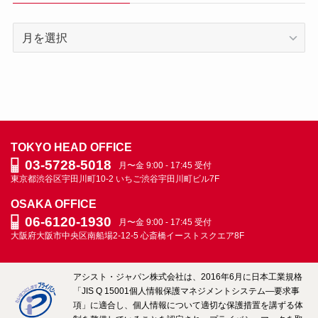
代
表
＆
社
員
ブ
ロ
TOKYO HEAD OFFICE
グ
03-5728-5018
月〜金 9:00 - 17:45 受付
ARCHIVE
東京都渋谷区宇田川町10-2
いちご渋谷宇田川町ビル7F
OSAKA OFFICE
06-6120-1930
月〜金 9:00 - 17:45 受付
大阪府大阪市中央区南船場2-12-5
心斎橋イーストスクエア8F
アシスト・ジャパン株式会社は、2016年6月に日本工業規格
「JIS Q 15001個人情報保護マネジメントシステム―要求事
項」に適合し、個人情報について適切な保護措置を講ずる体