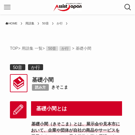
HOME
用語集
50音
か行
TOP
>
用語集 一覧
>
>
基礎小間
50音
か行
50音
か行
基礎小間
きそこま
読み方
基礎小間とは
基礎小間（きそこま）とは、展示会や見本市に
おいて、企業や団体が自社の商品やサービスを