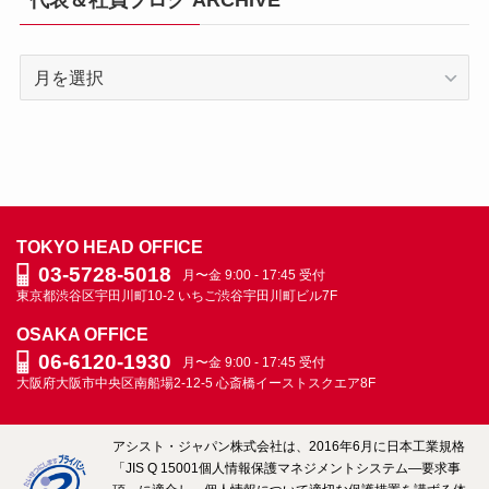
代表＆社員ブログ ARCHIVE
代
表
＆
社
員
ブ
ロ
TOKYO HEAD OFFICE
グ
03-5728-5018
月〜金 9:00 - 17:45 受付
ARCHIVE
東京都渋谷区宇田川町10-2
いちご渋谷宇田川町ビル7F
OSAKA OFFICE
06-6120-1930
月〜金 9:00 - 17:45 受付
大阪府大阪市中央区南船場2-12-5
心斎橋イーストスクエア8F
アシスト・ジャパン株式会社は、2016年6月に日本工業規格
「JIS Q 15001個人情報保護マネジメントシステム―要求事