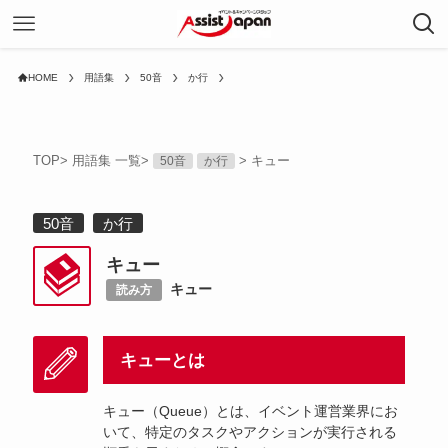
HOME
用語集
50音
か行
TOP
>
用語集 一覧
>
>
キュー
50音
か行
50音
か行
キュー
キュー
読み方
キューとは
キュー（Queue）とは、イベント運営業界にお
いて、特定のタスクやアクションが実行される