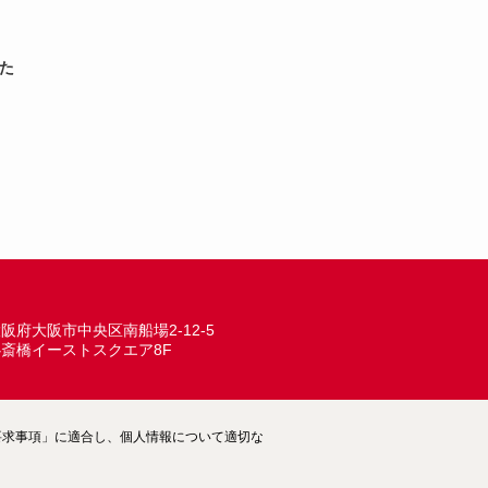
いた
阪府大阪市中央区南船場2-12-5
心斎橋イーストスクエア8F
ム―要求事項」に適合し、個人情報について適切な